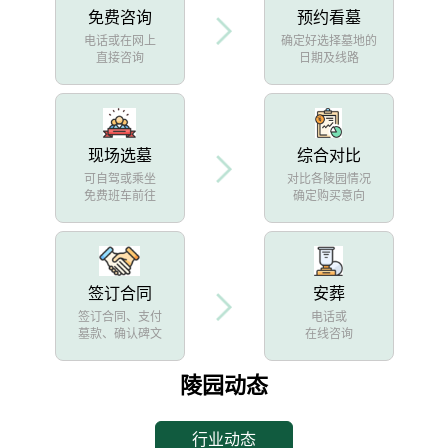
免费咨询
预约看墓
电话或在网上
确定好选择墓地的
直接咨询
日期及线路
现场选墓
综合对比
可自驾或乘坐
对比各陵园情况
免费班车前往
确定购买意向
签订合同
安葬
签订合同、支付
电话或
墓款、确认碑文
在线咨询
陵园动态
行业动态