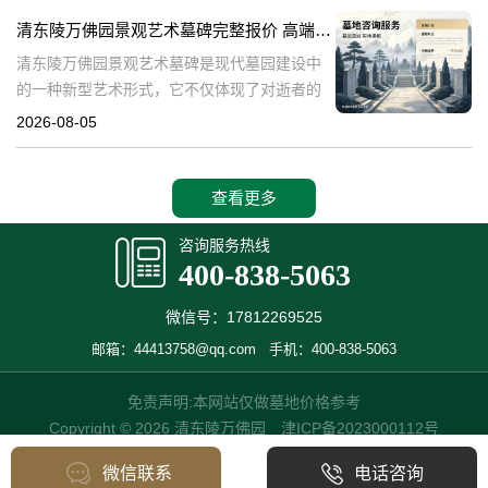
产，也成为了现代人们选择
清东陵万佛园景观艺术墓碑完整报价 高端墓型大额直降活动详解
清东陵万佛园景观艺术墓碑是现代墓园建设中
的一种新型艺术形式，它不仅体现了对逝者的
尊重和缅怀，更是一种文化艺术的传承。本文
2026-08-05
将详细介绍清东陵万佛园景观艺术墓碑的完整
报价以及高端墓型大额直降活动的相关内容，
查看更多
咨询服务热线
400-838-5063
微信号：17812269525
邮箱：44413758@qq.com
手机：400-838-5063
免责声明:本网站仅做墓地价格参考
Copyright © 2026 清东陵万佛园
津ICP备2023000112号
微信联系
电话咨询