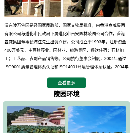
清东陵万佛园是经国家民政部、国家文物局批准，由香港宣威集团
有限公司与遵化市民政局下属遵化市吉安园林陵园公司合作，香港
宣威集团董事长浦江先生出资兴建。公司成立于1993年，注册资金
400万美元，主营殡葬业、园林业、旅游景区、餐饮住宿；石材加
工；工艺品、农副产品销售等。公司执行董事会制度，2004年通过
ISO9001质量管理体系认证和ISO14001环境管理体系认证。2004年
12月，万佛园被国家旅游局评定为国家4A级旅游区，是国内第一家
查看更多
拥有4A级旅游区头衔的花园式陵园，园内建有四星级酒店一座。
万佛园位于遵化市境内，座落在世界文化遗产清东陵地形墙内，地
陵园环境
形绝佳，地理位置优越，交通便利。公司以“建设全国顶级人生后花
园、打造佛教精品旅游圣地”为目标，以海外归侨、国内外知名人士
的墓地安葬、祭祀吊亡并结合旅游参观构成其主要使用功能；以苍
郁绚丽、优雅宜人的园林景观构成其外部形象。通过墓园建设与造