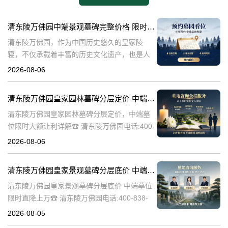
清东陵万佛园中端景观墓碑完整价格 限时减免多年管理费详解
清东陵万佛园，作为中国历史悠久的皇家陵
寝，不仅承载着丰富的历史文化遗产，也是人
们缅怀先人、寄托哀思的重要场所。近年来，
2026-08-06
随着人们对墓地景观要求的提升，中端景观墓
碑逐渐成为了一种流行趋势。本文将详细介绍
清东陵万佛园皇家园林墓碑分层定价 中端墓位限时大额让利详解
清
清东陵万佛园皇家园林墓碑分层定价，中端墓
位限时大额让利详解☎ 清东陵万佛园电话:400-
838-5063清东陵万佛园，作为中国历史上著名
2026-08-06
的皇家陵园之一，承载着丰富的历史文化和独
特的园林艺术。近年来，
清东陵万佛园皇家景观墓碑分层底价 中端墓位限时直降上万
清东陵万佛园皇家景观墓碑分层底价 中端墓位
限时直降上万☎ 清东陵万佛园电话:400-838-
5063清东陵万佛园，作为中国历史上著名的皇
2026-08-05
家陵寝之一，不仅承载着丰富的历史文化遗