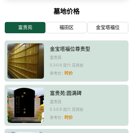
墓地价格
富贵苑
福田区
金宝塔福位
金宝塔福位尊贵型
富贵苑
0.3-0.8 双穴 花岗岩
时价
参考价：
富贵苑:圆满碑
富贵苑
0.3-0.8 双穴 花岗岩
时价
参考价：