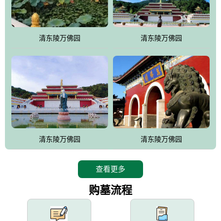
园手法相结合的默契操作，建成一处特色鲜明、服务周全、环境优
美、民族风格突出，与周边文物古迹交相呼应的极具吸引力的花园
式园林。
清东陵万佛园
清东陵万佛园
万佛园工程一期占地448亩，目前完成投资近12亿元人民币，园区采
用全仿古式建筑，寻求与世界文化遗产地清东陵的和谐统一，在园
区建设中寻求陵园建设与景区建设的有机融合，充分发挥独一无二
的地形优势，打造现代艺术园林，建设旅游景观、寺庙、酒店等综
合服务设施，服务于陵园经营，使企业的多元化经营项目相互依
托、相互促进，园区绿化覆盖率达90%。
设计建造各种墓地墓位3万个；主体建筑金宝塔，墓位容量8万个，
能适应不同消费阶层的需求，为客户提供墓碑设计制作服务、特色
清东陵万佛园
清东陵万佛园
落葬服务、代客祭扫服务、网上祭扫服务、祭奠商品服务等全方位
的一条龙服务。
查看更多
购墓流程