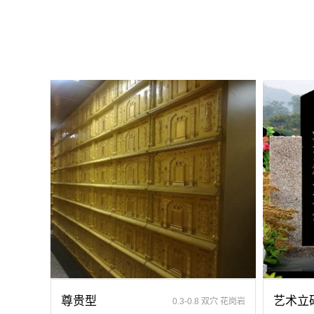
造现代艺术园林，建设旅游景观、寺庙、酒店等综合服务设
相互依托、相互促进，园区绿化覆盖率达90%。
设计建造各种墓地墓位3万个；主体建筑金宝塔，墓位容量8
墓碑设计制作服务、特色落葬服务、代客祭扫服务、网上祭
尊贵型
艺术立
0.3-0.8 双穴 花岗岩