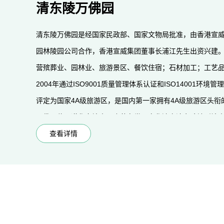
清东陵万佛园
清东陵万佛园是经国家民政部、国家文物局批准，由香港宣
园林陵园公司合作，香港宣威集团董事长浦江先生出资兴建。公
营殡葬业、园林业、旅游景区、餐饮住宿；石材加工；工艺
2004年通过ISO9001质量管理体系认证和ISO14001环
评定为国家4A级旅游区，是国内第一家拥有4A级旅游区头
万佛园位于遵化市境内，座落在世界文化遗产清东陵地形墙
以“建设全国顶级人生后花园、打造佛教精品旅游圣地”为目
查看详情
祀吊亡并结合旅游参观构成其主要使用功能；以苍郁绚丽、
建设与造园手法相结合的默契操作，建成一处特色鲜明、服
古迹交相呼应的极具吸引力的花园式园林。
万佛园工程一期占地448亩，目前完成投资近12亿元人民币
清东陵的和谐统一，在园区建设中寻求陵园建设与景区建设