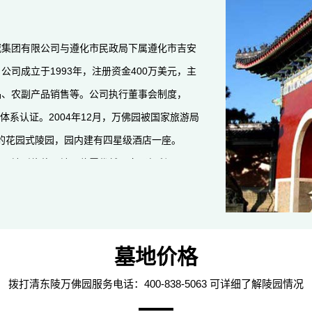
威集团有限公司与遵化市民政局下属遵化市吉安
司成立于1993年，注册资金400万美元，主
品、农副产品销售等。公司执行董事会制度，
境管理体系认证。2004年12月，万佛园被国家旅游局
衔的花园式陵园，园内建有四星级酒店一座。
内，地形绝佳，地理位置优越，交通便利。公司
标，以海外归侨、国内外知名人士的墓地安葬、祭
优雅宜人的园林景观构成其外部形象。通过墓园
务周全、环境优美、民族风格突出，与周边文物
墓地价格
，园区采用全仿古式建筑，寻求与世界文化遗产地
拨打清东陵万佛园服务电话：400-838-5063 可详细了解陵园情况
的有机融合，充分发挥独一无二的地形优势，打