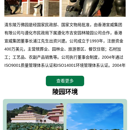
清东陵万佛园是经国家民政部、国家文物局批准，由香港宣威集团
有限公司与遵化市民政局下属遵化市吉安园林陵园公司合作，香港
宣威集团董事长浦江先生出资兴建。公司成立于1993年，注册资金
400万美元，主营殡葬业、园林业、旅游景区、餐饮住宿；石材加
工；工艺品、农副产品销售等。公司执行董事会制度，2004年通过
ISO9001质量管理体系认证和ISO14001环境管理体系认证。2004年
12月，万佛园被国家旅游局评定为国家4A级旅游区，是国内第一家
查看更多
拥有4A级旅游区头衔的花园式陵园，园内建有四星级酒店一座。
万佛园位于遵化市境内，座落在世界文化遗产清东陵地形墙内，地
陵园环境
形绝佳，地理位置优越，交通便利。公司以“建设全国顶级人生后花
园、打造佛教精品旅游圣地”为目标，以海外归侨、国内外知名人士
的墓地安葬、祭祀吊亡并结合旅游参观构成其主要使用功能；以苍
郁绚丽、优雅宜人的园林景观构成其外部形象。通过墓园建设与造