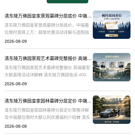
清东陵万佛园皇家景观墓碑分层底价 中端墓位限时直降上万：超值优惠活动详解与选购指南
清东陵万佛园皇家景观墓碑分层底价，中端墓
位限时直降上万：超值优惠活动详解与选购指
南☎ 清东陵万佛园电话:400-838-5063清东陵
2026-08-09
万佛园，作为中国历史上著名的皇家陵寝之
一，承载着深厚的历史文化底
清东陵万佛园景观艺术墓碑完整报价 高端墓型大额直降活动详解
清东陵万佛园景观艺术墓碑完整报价 高端墓型
大额直降活动详解☎ 清东陵万佛园电话:400-
838-5063清东陵万佛园，作为中国著名的皇家
2026-08-09
陵寝之一，不仅承载着丰富的历史文化遗产，
也是现代人们缅怀先人、
清东陵万佛园皇家园林墓碑分层定价 中端墓位限时大额让利详解及优惠福利
清东陵万佛园皇家园林墓碑分层定价策略详解
及中端墓位限时大额让利优惠福利介绍☎ 清东
陵万佛园电话:400-838-5063清东陵万佛园，作
2026-08-08
为中国皇家陵寝的重要代表，不仅承载着丰富