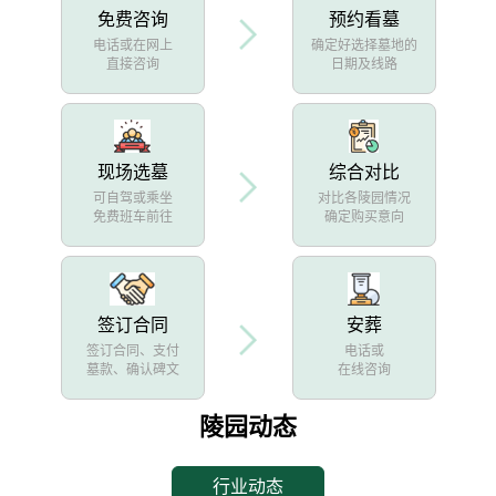
免费咨询
预约看墓
电话或在网上
确定好选择墓地的
直接咨询
日期及线路
现场选墓
综合对比
可自驾或乘坐
对比各陵园情况
免费班车前往
确定购买意向
签订合同
安葬
签订合同、支付
电话或
墓款、确认碑文
在线咨询
陵园动态
行业动态