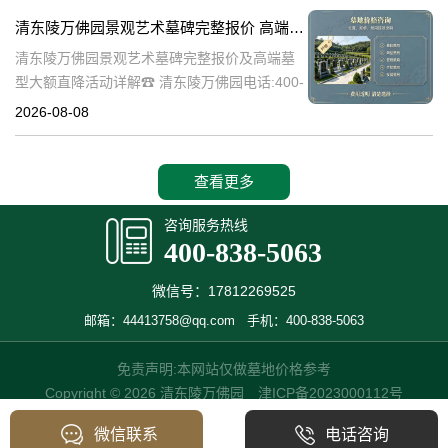
的历史文化价值，更是无
清东陵万佛园景观艺术墓碑完整报价 高端墓型大额直降活动详解
清东陵万佛园景观艺术墓碑完整报价及高端墓
型大额直降活动详解☎ 清东陵万佛园电话:400-
838-5063清东陵万佛园，作为中国历史悠久的
2026-08-08
陵寝之一，承载着丰富的文化底蕴和历史价
值。近年来，随着人们对身
查看更多
咨询服务热线
400-838-5063
微信号：17812269525
邮箱：44413758@qq.com
手机：400-838-5063
免责声明:本网站仅做墓地价格参考
Copyright © 2026 清东陵万佛园
津ICP备2023000112号
微信联系
电话咨询