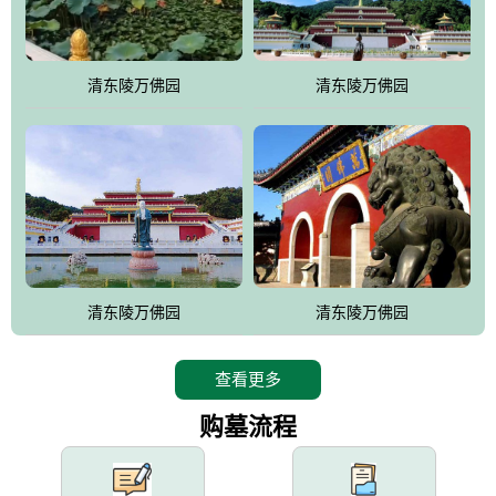
园手法相结合的默契操作，建成一处特色鲜明、服务周全、环境优
美、民族风格突出，与周边文物古迹交相呼应的极具吸引力的花园
式园林。
清东陵万佛园
清东陵万佛园
万佛园工程一期占地448亩，目前完成投资近12亿元人民币，园区采
用全仿古式建筑，寻求与世界文化遗产地清东陵的和谐统一，在园
区建设中寻求陵园建设与景区建设的有机融合，充分发挥独一无二
的地形优势，打造现代艺术园林，建设旅游景观、寺庙、酒店等综
合服务设施，服务于陵园经营，使企业的多元化经营项目相互依
托、相互促进，园区绿化覆盖率达90%。
设计建造各种墓地墓位3万个；主体建筑金宝塔，墓位容量8万个，
能适应不同消费阶层的需求，为客户提供墓碑设计制作服务、特色
清东陵万佛园
清东陵万佛园
落葬服务、代客祭扫服务、网上祭扫服务、祭奠商品服务等全方位
的一条龙服务。
查看更多
购墓流程