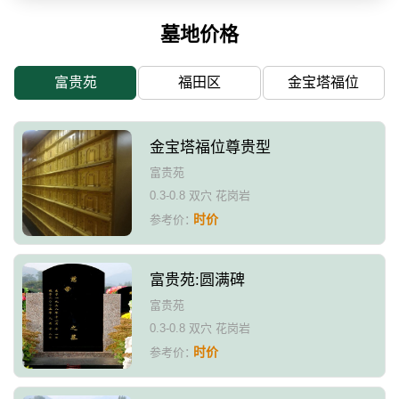
墓地价格
富贵苑
福田区
金宝塔福位
金宝塔福位尊贵型
富贵苑
0.3-0.8 双穴 花岗岩
时价
参考价：
富贵苑:圆满碑
富贵苑
0.3-0.8 双穴 花岗岩
时价
参考价：