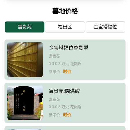
墓地价格
富贵苑
福田区
金宝塔福位
金宝塔福位尊贵型
富贵苑
0.3-0.8 双穴 花岗岩
时价
参考价：
富贵苑:圆满碑
富贵苑
0.3-0.8 双穴 花岗岩
时价
参考价：