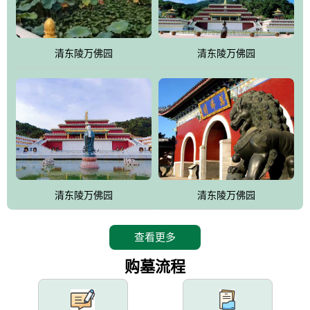
园手法相结合的默契操作，建成一处特色鲜明、服务周全、环境优
美、民族风格突出，与周边文物古迹交相呼应的极具吸引力的花园
式园林。
清东陵万佛园
清东陵万佛园
万佛园工程一期占地448亩，目前完成投资近12亿元人民币，园区采
用全仿古式建筑，寻求与世界文化遗产地清东陵的和谐统一，在园
区建设中寻求陵园建设与景区建设的有机融合，充分发挥独一无二
的地形优势，打造现代艺术园林，建设旅游景观、寺庙、酒店等综
合服务设施，服务于陵园经营，使企业的多元化经营项目相互依
托、相互促进，园区绿化覆盖率达90%。
设计建造各种墓地墓位3万个；主体建筑金宝塔，墓位容量8万个，
能适应不同消费阶层的需求，为客户提供墓碑设计制作服务、特色
清东陵万佛园
清东陵万佛园
落葬服务、代客祭扫服务、网上祭扫服务、祭奠商品服务等全方位
的一条龙服务。
查看更多
购墓流程