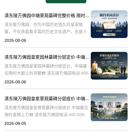
清东陵万佛园中端景观墓碑完整价格 限时减免多年管理费详解
清东陵万佛园，作为中国历史悠久的皇家陵
寝，不仅承载着丰富的历史文化遗产，也是人
们缅怀先人、寄托哀思的重要场所。近年来，
2026-08-06
随着人们对墓地景观要求的提升，中端景观墓
碑逐渐成为了一种流行趋势。本文将详细介绍
清东陵万佛园皇家园林墓碑分层定价 中端墓位限时大额让利详解
清
清东陵万佛园皇家园林墓碑分层定价，中端墓
位限时大额让利详解☎ 清东陵万佛园电话:400-
838-5063清东陵万佛园，作为中国历史上著名
2026-08-06
的皇家陵园之一，承载着丰富的历史文化和独
特的园林艺术。近年来，
清东陵万佛园皇家景观墓碑分层底价 中端墓位限时直降上万
清东陵万佛园皇家景观墓碑分层底价 中端墓位
限时直降上万☎ 清东陵万佛园电话:400-838-
5063清东陵万佛园，作为中国历史上著名的皇
2026-08-05
家陵寝之一，不仅承载着丰富的历史文化遗