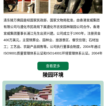
清东陵万佛园是经国家民政部、国家文物局批准，由香港宣威集团
有限公司与遵化市民政局下属遵化市吉安园林陵园公司合作，香港
宣威集团董事长浦江先生出资兴建。公司成立于1993年，注册资金
400万美元，主营殡葬业、园林业、旅游景区、餐饮住宿；石材加
工；工艺品、农副产品销售等。公司执行董事会制度，2004年通过
ISO9001质量管理体系认证和ISO14001环境管理体系认证。2004年
12月，万佛园被国家旅游局评定为国家4A级旅游区，是国内第一家
查看更多
拥有4A级旅游区头衔的花园式陵园，园内建有四星级酒店一座。
万佛园位于遵化市境内，座落在世界文化遗产清东陵地形墙内，地
陵园环境
形绝佳，地理位置优越，交通便利。公司以“建设全国顶级人生后花
园、打造佛教精品旅游圣地”为目标，以海外归侨、国内外知名人士
的墓地安葬、祭祀吊亡并结合旅游参观构成其主要使用功能；以苍
郁绚丽、优雅宜人的园林景观构成其外部形象。通过墓园建设与造