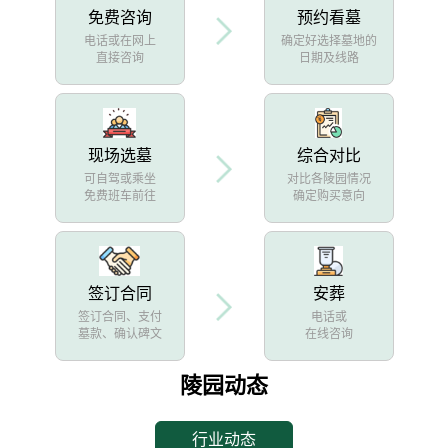
免费咨询
预约看墓
电话或在网上
确定好选择墓地的
直接咨询
日期及线路
现场选墓
综合对比
可自驾或乘坐
对比各陵园情况
免费班车前往
确定购买意向
签订合同
安葬
签订合同、支付
电话或
墓款、确认碑文
在线咨询
陵园动态
行业动态