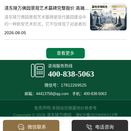
产，也成为了现代人们选择
清东陵万佛园景观艺术墓碑完整报价 高端墓型大额直降活动详解
清东陵万佛园景观艺术墓碑是现代墓园建设中
的一种新型艺术形式，它不仅体现了对逝者的
尊重和缅怀，更是一种文化艺术的传承。本文
2026-08-05
将详细介绍清东陵万佛园景观艺术墓碑的完整
报价以及高端墓型大额直降活动的相关内容，
查看更多
咨询服务热线
400-838-5063
微信号：17812269525
邮箱：44413758@qq.com
手机：400-838-5063
免责声明:本网站仅做墓地价格参考
Copyright © 2026 清东陵万佛园
津ICP备2023000112号
微信联系
电话咨询