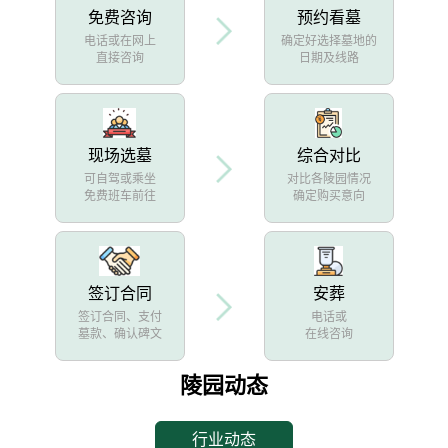
免费咨询
预约看墓
电话或在网上
确定好选择墓地的
直接咨询
日期及线路
现场选墓
综合对比
可自驾或乘坐
对比各陵园情况
免费班车前往
确定购买意向
签订合同
安葬
签订合同、支付
电话或
墓款、确认碑文
在线咨询
陵园动态
行业动态