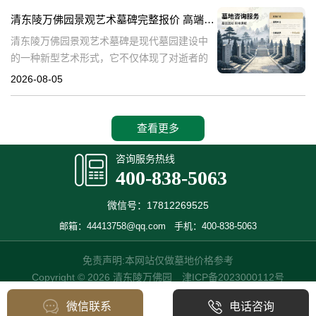
产，也成为了现代人们选择
清东陵万佛园景观艺术墓碑完整报价 高端墓型大额直降活动详解
清东陵万佛园景观艺术墓碑是现代墓园建设中
的一种新型艺术形式，它不仅体现了对逝者的
尊重和缅怀，更是一种文化艺术的传承。本文
2026-08-05
将详细介绍清东陵万佛园景观艺术墓碑的完整
报价以及高端墓型大额直降活动的相关内容，
查看更多
咨询服务热线
400-838-5063
微信号：17812269525
邮箱：44413758@qq.com
手机：400-838-5063
免责声明:本网站仅做墓地价格参考
Copyright © 2026 清东陵万佛园
津ICP备2023000112号
微信联系
电话咨询