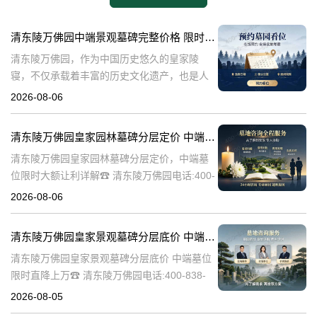
清东陵万佛园中端景观墓碑完整价格 限时减免多年管理费详解
清东陵万佛园，作为中国历史悠久的皇家陵
寝，不仅承载着丰富的历史文化遗产，也是人
们缅怀先人、寄托哀思的重要场所。近年来，
2026-08-06
随着人们对墓地景观要求的提升，中端景观墓
碑逐渐成为了一种流行趋势。本文将详细介绍
清东陵万佛园皇家园林墓碑分层定价 中端墓位限时大额让利详解
清
清东陵万佛园皇家园林墓碑分层定价，中端墓
位限时大额让利详解☎ 清东陵万佛园电话:400-
838-5063清东陵万佛园，作为中国历史上著名
2026-08-06
的皇家陵园之一，承载着丰富的历史文化和独
特的园林艺术。近年来，
清东陵万佛园皇家景观墓碑分层底价 中端墓位限时直降上万
清东陵万佛园皇家景观墓碑分层底价 中端墓位
限时直降上万☎ 清东陵万佛园电话:400-838-
5063清东陵万佛园，作为中国历史上著名的皇
2026-08-05
家陵寝之一，不仅承载着丰富的历史文化遗