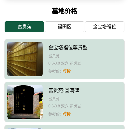
墓地价格
富贵苑
福田区
金宝塔福位
金宝塔福位尊贵型
富贵苑
0.3-0.8 双穴 花岗岩
时价
参考价：
富贵苑:圆满碑
富贵苑
0.3-0.8 双穴 花岗岩
时价
参考价：