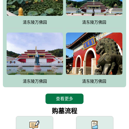
园手法相结合的默契操作，建成一处特色鲜明、服务周全、环境优
美、民族风格突出，与周边文物古迹交相呼应的极具吸引力的花园
式园林。
清东陵万佛园
清东陵万佛园
万佛园工程一期占地448亩，目前完成投资近12亿元人民币，园区采
用全仿古式建筑，寻求与世界文化遗产地清东陵的和谐统一，在园
区建设中寻求陵园建设与景区建设的有机融合，充分发挥独一无二
的地形优势，打造现代艺术园林，建设旅游景观、寺庙、酒店等综
合服务设施，服务于陵园经营，使企业的多元化经营项目相互依
托、相互促进，园区绿化覆盖率达90%。
设计建造各种墓地墓位3万个；主体建筑金宝塔，墓位容量8万个，
能适应不同消费阶层的需求，为客户提供墓碑设计制作服务、特色
清东陵万佛园
清东陵万佛园
落葬服务、代客祭扫服务、网上祭扫服务、祭奠商品服务等全方位
的一条龙服务。
查看更多
购墓流程