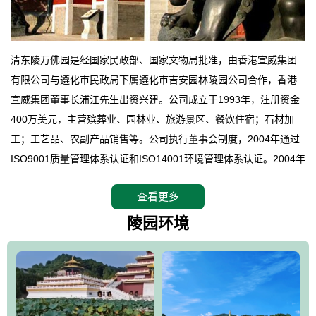
清东陵万佛园是经国家民政部、国家文物局批准，由香港宣威集团
有限公司与遵化市民政局下属遵化市吉安园林陵园公司合作，香港
宣威集团董事长浦江先生出资兴建。公司成立于1993年，注册资金
400万美元，主营殡葬业、园林业、旅游景区、餐饮住宿；石材加
工；工艺品、农副产品销售等。公司执行董事会制度，2004年通过
ISO9001质量管理体系认证和ISO14001环境管理体系认证。2004年
12月，万佛园被国家旅游局评定为国家4A级旅游区，是国内第一家
查看更多
拥有4A级旅游区头衔的花园式陵园，园内建有四星级酒店一座。
万佛园位于遵化市境内，座落在世界文化遗产清东陵地形墙内，地
陵园环境
形绝佳，地理位置优越，交通便利。公司以“建设全国顶级人生后花
园、打造佛教精品旅游圣地”为目标，以海外归侨、国内外知名人士
的墓地安葬、祭祀吊亡并结合旅游参观构成其主要使用功能；以苍
郁绚丽、优雅宜人的园林景观构成其外部形象。通过墓园建设与造