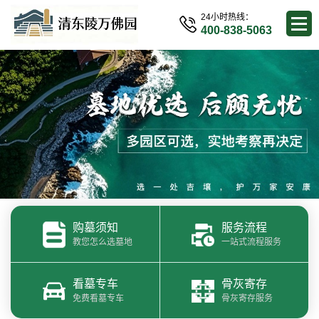
24小时热线：
400-838-5063
购墓须知
服务流程
教您怎么选墓地
一站式流程服务
看墓专车
骨灰寄存
免费看墓专车
骨灰寄存服务