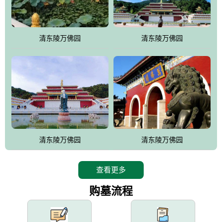
园手法相结合的默契操作，建成一处特色鲜明、服务周全、环境优
美、民族风格突出，与周边文物古迹交相呼应的极具吸引力的花园
式园林。
清东陵万佛园
清东陵万佛园
万佛园工程一期占地448亩，目前完成投资近12亿元人民币，园区采
用全仿古式建筑，寻求与世界文化遗产地清东陵的和谐统一，在园
区建设中寻求陵园建设与景区建设的有机融合，充分发挥独一无二
的地形优势，打造现代艺术园林，建设旅游景观、寺庙、酒店等综
合服务设施，服务于陵园经营，使企业的多元化经营项目相互依
托、相互促进，园区绿化覆盖率达90%。
设计建造各种墓地墓位3万个；主体建筑金宝塔，墓位容量8万个，
能适应不同消费阶层的需求，为客户提供墓碑设计制作服务、特色
清东陵万佛园
清东陵万佛园
落葬服务、代客祭扫服务、网上祭扫服务、祭奠商品服务等全方位
的一条龙服务。
查看更多
购墓流程