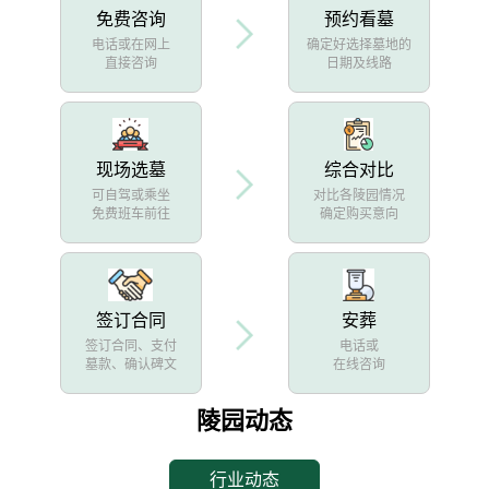
免费咨询
预约看墓
电话或在网上
确定好选择墓地的
直接咨询
日期及线路
现场选墓
综合对比
可自驾或乘坐
对比各陵园情况
免费班车前往
确定购买意向
签订合同
安葬
签订合同、支付
电话或
墓款、确认碑文
在线咨询
陵园动态
行业动态