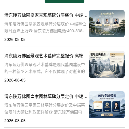
清东陵万佛园皇家景观墓碑分层底价 中端墓位限时直降上万
清东陵万佛园皇家景观墓碑分层底价 中端墓位
限时直降上万☎ 清东陵万佛园电话:400-838-
5063清东陵万佛园，作为中国历史上著名的皇
2026-08-05
家陵寝之一，不仅承载着丰富的历史文化遗
产，也成为了现代人们选择
清东陵万佛园景观艺术墓碑完整报价 高端墓型大额直降活动详解
清东陵万佛园景观艺术墓碑是现代墓园建设中
的一种新型艺术形式，它不仅体现了对逝者的
尊重和缅怀，更是一种文化艺术的传承。本文
2026-08-05
将详细介绍清东陵万佛园景观艺术墓碑的完整
报价以及高端墓型大额直降活动的相关内容，
清东陵万佛园皇家园林墓碑分层定价 中端墓位限时大额让利政策详解
清东陵万佛园皇家园林墓碑分层定价及中端墓
位限时大额让利政策详解☎ 清东陵万佛园电
话:400-838-5063清东陵万佛园，作为中国历史
2026-08-05
上著名的皇家陵寝之一，承载着丰富的历史文