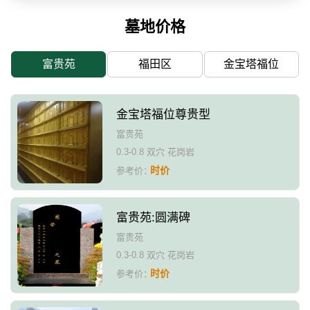
墓地价格
富贵苑
福田区
金宝塔福位
金宝塔福位尊贵型
富贵苑
0.3-0.8 双穴 花岗岩
时价
参考价：
富贵苑:圆满碑
富贵苑
0.3-0.8 双穴 花岗岩
时价
参考价：