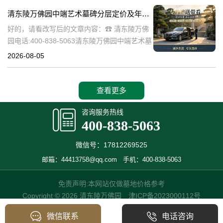
化和宗教意义。近年来，随
清东陵万佛园中端艺术墓碑分层定价及年度代祭服务限时赠送详解与选购指南
好的，请看改写后的文章内容：☎ 清东陵万佛
园电话:400-838-5063清东陵万佛园中端艺术墓
碑：分层定价与年度代祭服务详解及选购指南
2026-08-05
清东陵万佛园，作为中国历史底蕴深厚的皇家
陵园，不仅承载着丰富
查看更多
咨询服务热线
400-838-5063
微信号：17812269525
邮箱：44413758@qq.com
手机：400-838-5063
免责声明:本网站仅做墓地价格参考
Copyright © 2026 清东陵万佛园
津ICP备2023000112号
微信联系
电话咨询