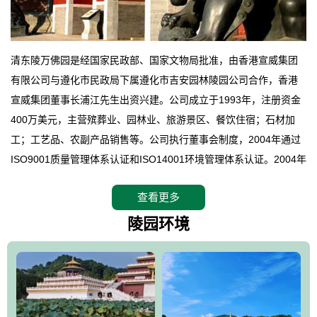
清东陵万佛园是经国家民政部、国家文物局批准，由香港宣威集团
有限公司与遵化市民政局下属遵化市吉安园林陵园公司合作，香港
宣威集团董事长浦江先生出资兴建。公司成立于1993年，注册资金
400万美元，主营殡葬业、园林业、旅游景区、餐饮住宿；石材加
工；工艺品、农副产品销售等。公司执行董事会制度，2004年通过
ISO9001质量管理体系认证和ISO14001环境管理体系认证。2004年
12月，万佛园被国家旅游局评定为国家4A级旅游区，是国内第一家
查看更多
拥有4A级旅游区头衔的花园式陵园，园内建有四星级酒店一座。
万佛园位于遵化市境内，座落在世界文化遗产清东陵地形墙内，地
陵园环境
形绝佳，地理位置优越，交通便利。公司以“建设全国顶级人生后花
园、打造佛教精品旅游圣地”为目标，以海外归侨、国内外知名人士
的墓地安葬、祭祀吊亡并结合旅游参观构成其主要使用功能；以苍
郁绚丽、优雅宜人的园林景观构成其外部形象。通过墓园建设与造