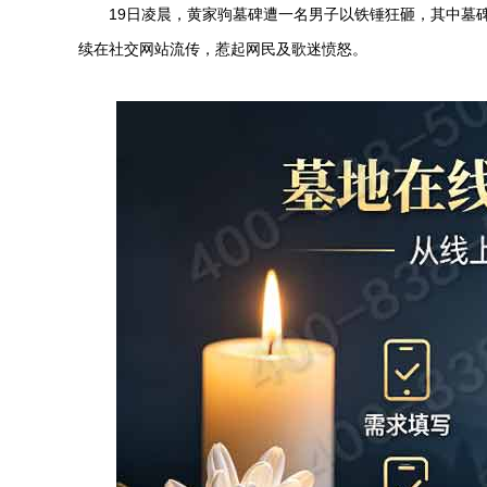
19日凌晨，黄家驹墓碑遭一名男子以铁锤狂砸，其中墓
续在社交网站流传，惹起网民及歌迷愤怒。