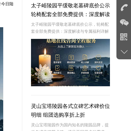
片今日陆
太子峪陵园平缓敬老墓碑底价公示
轮椅配套全部免费提供：深度解读
与专属福利详解
太子峪陵园平缓敬老墓碑底价公示，轮椅配
套全部免费提供：深度解读与专属福利详解
☎ 太子峪陵园电话:400-838-5063随着社会
的发展和人口老龄化的加剧，越来越多的人
开始关注养老和身后事的规划。太子
灵山宝塔陵园各式立碑艺术碑价位
明细 组团选购享折上折
灵山宝塔陵园作为国内知名的陵园品牌，提