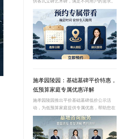
供各式立碑艺术碑，满足不同用户的需求。
本文将详细介绍灵山宝塔陵园各式立碑艺术
碑的价位明细，并探讨组团选购享折上折的
优惠政策。通过本文，读者将了解到不同类
型立碑艺术
施孝园陵园：基础墓碑平价特惠，
低预算家庭专属优惠详解
施孝园陵园推出平价基础墓碑低价公示活
动，为低预算家庭提供专属优惠，帮助您在
预算有限的情况下，也能为逝者选择一款经
济实惠且美观的墓碑。☎ 施孝园陵园电
话:400-838-5063平价基础墓碑的特点：