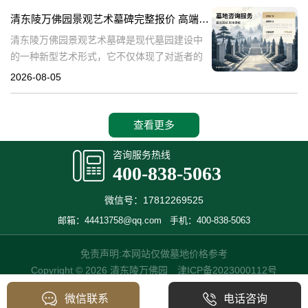
产，也成为了现代人们选择
清东陵万佛园景观艺术墓碑完整报价 高端墓型大额直降活动详解
清东陵万佛园景观艺术墓碑是现代墓园建设中
的一种新型艺术形式，它不仅体现了对逝者的
尊重和缅怀，更是一种文化艺术的传承。本文
2026-08-05
将详细介绍清东陵万佛园景观艺术墓碑的完整
报价以及高端墓型大额直降活动的相关内容，
查看更多
咨询服务热线
400-838-5063
微信号：17812269525
邮箱：44413758@qq.com
手机：400-838-5063
免责声明:本网站仅做墓地价格参考
Copyright © 2026 清东陵万佛园
津ICP备2023000112号
微信联系
电话咨询