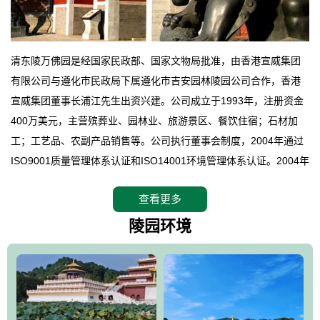
清东陵万佛园是经国家民政部、国家文物局批准，由香港宣威集团
有限公司与遵化市民政局下属遵化市吉安园林陵园公司合作，香港
宣威集团董事长浦江先生出资兴建。公司成立于1993年，注册资金
400万美元，主营殡葬业、园林业、旅游景区、餐饮住宿；石材加
工；工艺品、农副产品销售等。公司执行董事会制度，2004年通过
ISO9001质量管理体系认证和ISO14001环境管理体系认证。2004年
12月，万佛园被国家旅游局评定为国家4A级旅游区，是国内第一家
查看更多
拥有4A级旅游区头衔的花园式陵园，园内建有四星级酒店一座。
万佛园位于遵化市境内，座落在世界文化遗产清东陵地形墙内，地
陵园环境
形绝佳，地理位置优越，交通便利。公司以“建设全国顶级人生后花
园、打造佛教精品旅游圣地”为目标，以海外归侨、国内外知名人士
的墓地安葬、祭祀吊亡并结合旅游参观构成其主要使用功能；以苍
郁绚丽、优雅宜人的园林景观构成其外部形象。通过墓园建设与造