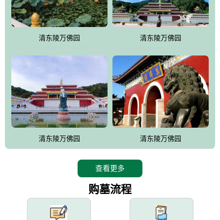
园手法相结合的默契操作，建成一处特色鲜明、服务周全、环境优
美、民族风格突出，与周边文物古迹交相呼应的极具吸引力的花园
式园林。
清东陵万佛园
清东陵万佛园
万佛园工程一期占地448亩，目前完成投资近12亿元人民币，园区采
用全仿古式建筑，寻求与世界文化遗产地清东陵的和谐统一，在园
区建设中寻求陵园建设与景区建设的有机融合，充分发挥独一无二
的地形优势，打造现代艺术园林，建设旅游景观、寺庙、酒店等综
合服务设施，服务于陵园经营，使企业的多元化经营项目相互依
托、相互促进，园区绿化覆盖率达90%。
设计建造各种墓地墓位3万个；主体建筑金宝塔，墓位容量8万个，
能适应不同消费阶层的需求，为客户提供墓碑设计制作服务、特色
清东陵万佛园
清东陵万佛园
落葬服务、代客祭扫服务、网上祭扫服务、祭奠商品服务等全方位
的一条龙服务。
查看更多
购墓流程