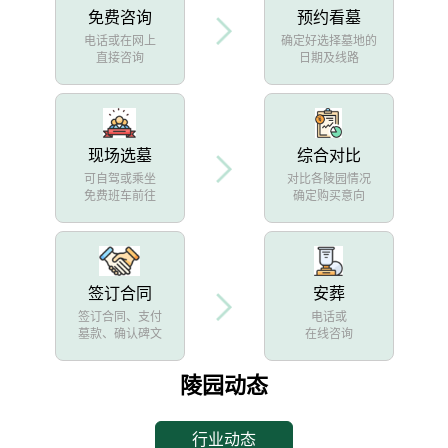
免费咨询
预约看墓
电话或在网上
确定好选择墓地的
直接咨询
日期及线路
现场选墓
综合对比
可自驾或乘坐
对比各陵园情况
免费班车前往
确定购买意向
签订合同
安葬
签订合同、支付
电话或
墓款、确认碑文
在线咨询
陵园动态
行业动态