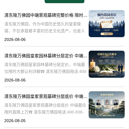
清东陵万佛园中端景观墓碑完整价格 限时减免多年管理费详解
清东陵万佛园，作为中国历史悠久的皇家陵
寝，不仅承载着丰富的历史文化遗产，也是人
们缅怀先人、寄托哀思的重要场所。近年来，
2026-08-06
随着人们对墓地景观要求的提升，中端景观墓
碑逐渐成为了一种流行趋势。本文将详细介绍
清东陵万佛园皇家园林墓碑分层定价 中端墓位限时大额让利详解
清
清东陵万佛园皇家园林墓碑分层定价，中端墓
位限时大额让利详解☎ 清东陵万佛园电话:400-
838-5063清东陵万佛园，作为中国历史上著名
2026-08-06
的皇家陵园之一，承载着丰富的历史文化和独
特的园林艺术。近年来，
清东陵万佛园皇家景观墓碑分层底价 中端墓位限时直降上万
清东陵万佛园皇家景观墓碑分层底价 中端墓位
限时直降上万☎ 清东陵万佛园电话:400-838-
5063清东陵万佛园，作为中国历史上著名的皇
2026-08-05
家陵寝之一，不仅承载着丰富的历史文化遗