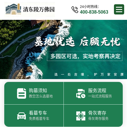
24小时热线：
400-838-5063
购墓须知
服务流程
教您怎么选墓地
一站式流程服务
看墓专车
骨灰寄存
免费看墓专车
骨灰寄存服务