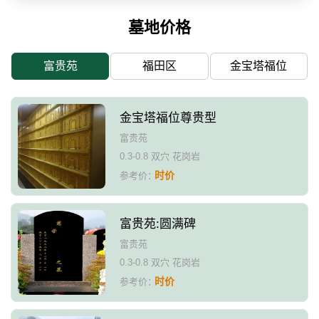
墓地价格
富贵苑
福田区
金宝塔福位
金宝塔福位尊贵型
富贵苑
0.3-0.8 双穴 花岗岩
时价
参考价：
富贵苑:圆满碑
富贵苑
0.3-0.8 双穴 花岗岩
时价
参考价：