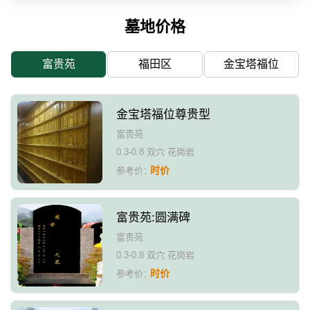
墓地价格
富贵苑
福田区
金宝塔福位
金宝塔福位尊贵型
富贵苑
0.3-0.8 双穴 花岗岩
时价
参考价：
富贵苑:圆满碑
富贵苑
0.3-0.8 双穴 花岗岩
时价
参考价：