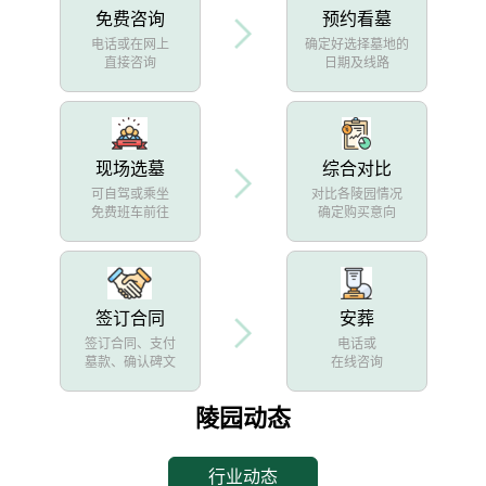
免费咨询
预约看墓
电话或在网上
确定好选择墓地的
直接咨询
日期及线路
现场选墓
综合对比
可自驾或乘坐
对比各陵园情况
免费班车前往
确定购买意向
签订合同
安葬
签订合同、支付
电话或
墓款、确认碑文
在线咨询
陵园动态
行业动态