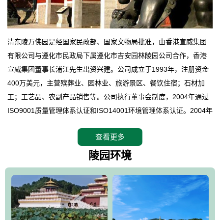
清东陵万佛园是经国家民政部、国家文物局批准，由香港宣威集团
有限公司与遵化市民政局下属遵化市吉安园林陵园公司合作，香港
宣威集团董事长浦江先生出资兴建。公司成立于1993年，注册资金
400万美元，主营殡葬业、园林业、旅游景区、餐饮住宿；石材加
工；工艺品、农副产品销售等。公司执行董事会制度，2004年通过
ISO9001质量管理体系认证和ISO14001环境管理体系认证。2004年
12月，万佛园被国家旅游局评定为国家4A级旅游区，是国内第一家
查看更多
拥有4A级旅游区头衔的花园式陵园，园内建有四星级酒店一座。
万佛园位于遵化市境内，座落在世界文化遗产清东陵地形墙内，地
陵园环境
形绝佳，地理位置优越，交通便利。公司以“建设全国顶级人生后花
园、打造佛教精品旅游圣地”为目标，以海外归侨、国内外知名人士
的墓地安葬、祭祀吊亡并结合旅游参观构成其主要使用功能；以苍
郁绚丽、优雅宜人的园林景观构成其外部形象。通过墓园建设与造