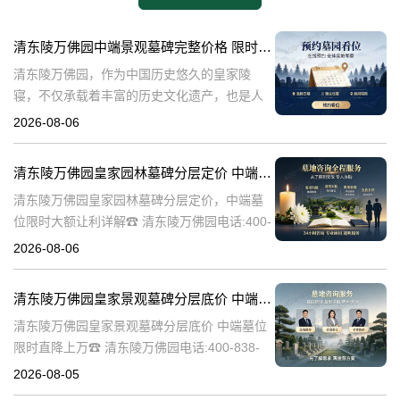
清东陵万佛园中端景观墓碑完整价格 限时减免多年管理费详解
清东陵万佛园，作为中国历史悠久的皇家陵
寝，不仅承载着丰富的历史文化遗产，也是人
们缅怀先人、寄托哀思的重要场所。近年来，
2026-08-06
随着人们对墓地景观要求的提升，中端景观墓
碑逐渐成为了一种流行趋势。本文将详细介绍
清东陵万佛园皇家园林墓碑分层定价 中端墓位限时大额让利详解
清
清东陵万佛园皇家园林墓碑分层定价，中端墓
位限时大额让利详解☎ 清东陵万佛园电话:400-
838-5063清东陵万佛园，作为中国历史上著名
2026-08-06
的皇家陵园之一，承载着丰富的历史文化和独
特的园林艺术。近年来，
清东陵万佛园皇家景观墓碑分层底价 中端墓位限时直降上万
清东陵万佛园皇家景观墓碑分层底价 中端墓位
限时直降上万☎ 清东陵万佛园电话:400-838-
5063清东陵万佛园，作为中国历史上著名的皇
2026-08-05
家陵寝之一，不仅承载着丰富的历史文化遗