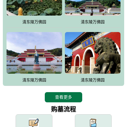
园手法相结合的默契操作，建成一处特色鲜明、服务周全、环境优
美、民族风格突出，与周边文物古迹交相呼应的极具吸引力的花园
式园林。
清东陵万佛园
清东陵万佛园
万佛园工程一期占地448亩，目前完成投资近12亿元人民币，园区采
用全仿古式建筑，寻求与世界文化遗产地清东陵的和谐统一，在园
区建设中寻求陵园建设与景区建设的有机融合，充分发挥独一无二
的地形优势，打造现代艺术园林，建设旅游景观、寺庙、酒店等综
合服务设施，服务于陵园经营，使企业的多元化经营项目相互依
托、相互促进，园区绿化覆盖率达90%。
设计建造各种墓地墓位3万个；主体建筑金宝塔，墓位容量8万个，
能适应不同消费阶层的需求，为客户提供墓碑设计制作服务、特色
清东陵万佛园
清东陵万佛园
落葬服务、代客祭扫服务、网上祭扫服务、祭奠商品服务等全方位
的一条龙服务。
查看更多
购墓流程