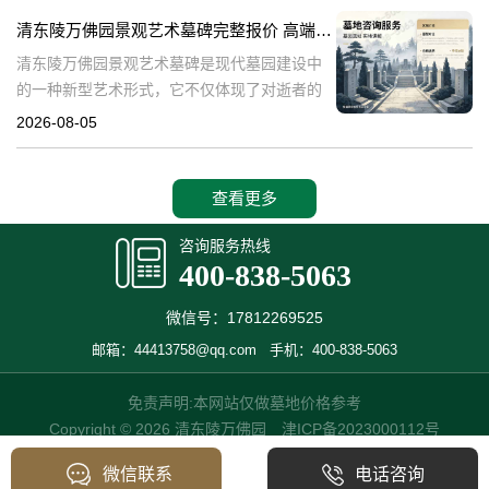
产，也成为了现代人们选择
清东陵万佛园景观艺术墓碑完整报价 高端墓型大额直降活动详解
清东陵万佛园景观艺术墓碑是现代墓园建设中
的一种新型艺术形式，它不仅体现了对逝者的
尊重和缅怀，更是一种文化艺术的传承。本文
2026-08-05
将详细介绍清东陵万佛园景观艺术墓碑的完整
报价以及高端墓型大额直降活动的相关内容，
查看更多
咨询服务热线
400-838-5063
微信号：17812269525
邮箱：44413758@qq.com
手机：400-838-5063
免责声明:本网站仅做墓地价格参考
Copyright © 2026 清东陵万佛园
津ICP备2023000112号
微信联系
电话咨询