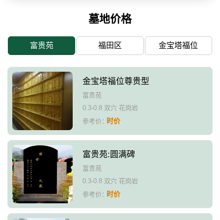
墓地价格
富贵苑
福田区
金宝塔福位
金宝塔福位尊贵型
富贵苑
0.3-0.8 双穴 花岗岩
时价
参考价：
富贵苑:圆满碑
富贵苑
0.3-0.8 双穴 花岗岩
时价
参考价：