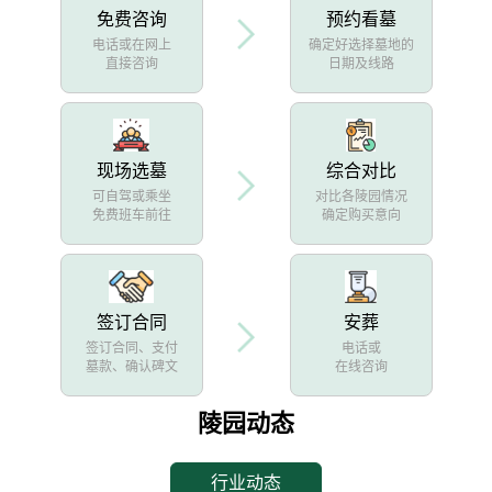
免费咨询
预约看墓
电话或在网上
确定好选择墓地的
直接咨询
日期及线路
现场选墓
综合对比
可自驾或乘坐
对比各陵园情况
免费班车前往
确定购买意向
签订合同
安葬
签订合同、支付
电话或
墓款、确认碑文
在线咨询
陵园动态
行业动态