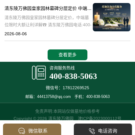
碑逐渐成为了一种流行趋势。本文将详细介绍
清东陵万佛园皇家园林墓碑分层定价 中端墓位限时大额让利详解
清
清东陵万佛园皇家园林墓碑分层定价，中端墓
位限时大额让利详解☎ 清东陵万佛园电话:400-
838-5063清东陵万佛园，作为中国历史上著名
2026-08-06
的皇家陵园之一，承载着丰富的历史文化和独
特的园林艺术。近年来，
查看更多
咨询服务热线
400-838-5063
微信号：17812269525
邮箱：44413758@qq.com
手机：400-838-5063
免责声明:本网站仅做墓地价格参考
Copyright © 2026 清东陵万佛园
津ICP备2023000112号
微信联系
电话咨询