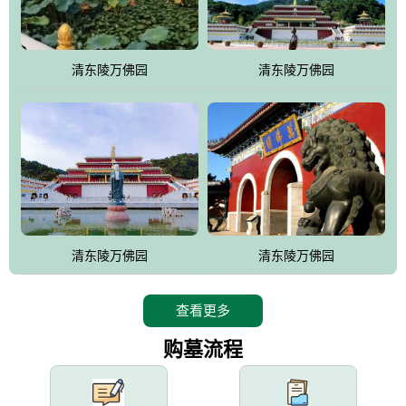
园手法相结合的默契操作，建成一处特色鲜明、服务周全、环境优
美、民族风格突出，与周边文物古迹交相呼应的极具吸引力的花园
式园林。
清东陵万佛园
清东陵万佛园
万佛园工程一期占地448亩，目前完成投资近12亿元人民币，园区采
用全仿古式建筑，寻求与世界文化遗产地清东陵的和谐统一，在园
区建设中寻求陵园建设与景区建设的有机融合，充分发挥独一无二
的地形优势，打造现代艺术园林，建设旅游景观、寺庙、酒店等综
合服务设施，服务于陵园经营，使企业的多元化经营项目相互依
托、相互促进，园区绿化覆盖率达90%。
设计建造各种墓地墓位3万个；主体建筑金宝塔，墓位容量8万个，
能适应不同消费阶层的需求，为客户提供墓碑设计制作服务、特色
清东陵万佛园
清东陵万佛园
落葬服务、代客祭扫服务、网上祭扫服务、祭奠商品服务等全方位
的一条龙服务。
查看更多
购墓流程