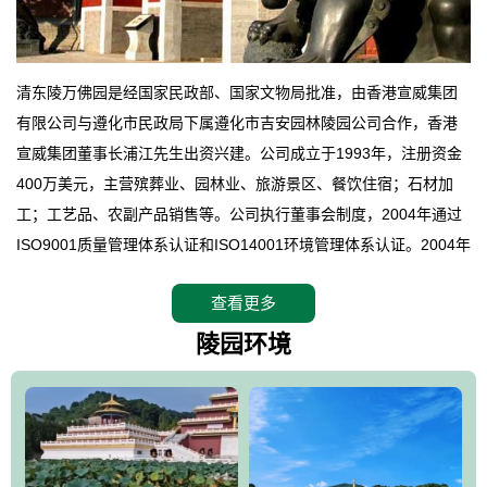
清东陵万佛园是经国家民政部、国家文物局批准，由香港宣威集团
有限公司与遵化市民政局下属遵化市吉安园林陵园公司合作，香港
宣威集团董事长浦江先生出资兴建。公司成立于1993年，注册资金
400万美元，主营殡葬业、园林业、旅游景区、餐饮住宿；石材加
工；工艺品、农副产品销售等。公司执行董事会制度，2004年通过
ISO9001质量管理体系认证和ISO14001环境管理体系认证。2004年
12月，万佛园被国家旅游局评定为国家4A级旅游区，是国内第一家
查看更多
拥有4A级旅游区头衔的花园式陵园，园内建有四星级酒店一座。
万佛园位于遵化市境内，座落在世界文化遗产清东陵地形墙内，地
陵园环境
形绝佳，地理位置优越，交通便利。公司以“建设全国顶级人生后花
园、打造佛教精品旅游圣地”为目标，以海外归侨、国内外知名人士
的墓地安葬、祭祀吊亡并结合旅游参观构成其主要使用功能；以苍
郁绚丽、优雅宜人的园林景观构成其外部形象。通过墓园建设与造