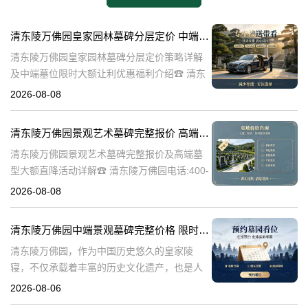
清东陵万佛园皇家园林墓碑分层定价 中端墓位限时大额让利详解及优惠福利
清东陵万佛园皇家园林墓碑分层定价策略详解
及中端墓位限时大额让利优惠福利介绍☎ 清东
陵万佛园电话:400-838-5063清东陵万佛园，作
2026-08-08
为中国皇家陵寝的重要代表，不仅承载着丰富
的历史文化价值，更是无
清东陵万佛园景观艺术墓碑完整报价 高端墓型大额直降活动详解
清东陵万佛园景观艺术墓碑完整报价及高端墓
型大额直降活动详解☎ 清东陵万佛园电话:400-
838-5063清东陵万佛园，作为中国历史悠久的
2026-08-08
陵寝之一，承载着丰富的文化底蕴和历史价
值。近年来，随着人们对身
清东陵万佛园中端景观墓碑完整价格 限时减免多年管理费详解
清东陵万佛园，作为中国历史悠久的皇家陵
寝，不仅承载着丰富的历史文化遗产，也是人
们缅怀先人、寄托哀思的重要场所。近年来，
2026-08-06
随着人们对墓地景观要求的提升，中端景观墓