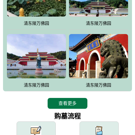
园手法相结合的默契操作，建成一处特色鲜明、服务周全、环境优
美、民族风格突出，与周边文物古迹交相呼应的极具吸引力的花园
式园林。
清东陵万佛园
清东陵万佛园
万佛园工程一期占地448亩，目前完成投资近12亿元人民币，园区采
用全仿古式建筑，寻求与世界文化遗产地清东陵的和谐统一，在园
区建设中寻求陵园建设与景区建设的有机融合，充分发挥独一无二
的地形优势，打造现代艺术园林，建设旅游景观、寺庙、酒店等综
合服务设施，服务于陵园经营，使企业的多元化经营项目相互依
托、相互促进，园区绿化覆盖率达90%。
设计建造各种墓地墓位3万个；主体建筑金宝塔，墓位容量8万个，
能适应不同消费阶层的需求，为客户提供墓碑设计制作服务、特色
清东陵万佛园
清东陵万佛园
落葬服务、代客祭扫服务、网上祭扫服务、祭奠商品服务等全方位
的一条龙服务。
查看更多
购墓流程