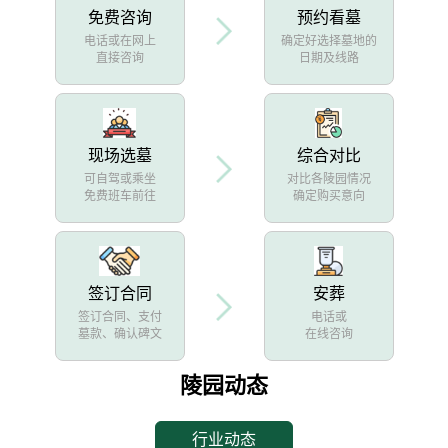
免费咨询
预约看墓
电话或在网上
确定好选择墓地的
直接咨询
日期及线路
现场选墓
综合对比
可自驾或乘坐
对比各陵园情况
免费班车前往
确定购买意向
签订合同
安葬
签订合同、支付
电话或
墓款、确认碑文
在线咨询
陵园动态
行业动态