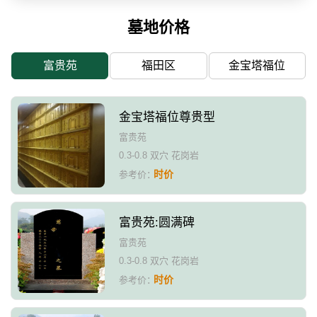
墓地价格
富贵苑
福田区
金宝塔福位
金宝塔福位尊贵型
富贵苑
0.3-0.8 双穴 花岗岩
时价
参考价：
富贵苑:圆满碑
富贵苑
0.3-0.8 双穴 花岗岩
时价
参考价：