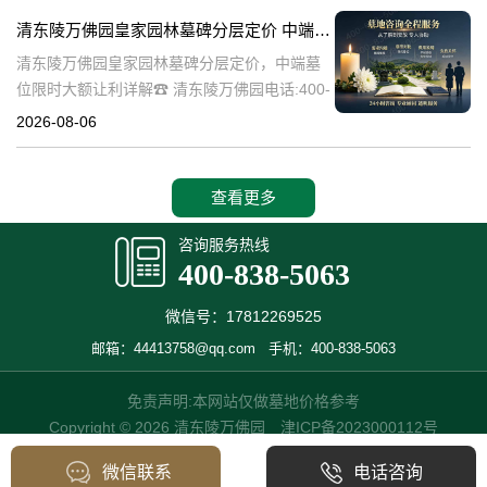
碑逐渐成为了一种流行趋势。本文将详细介绍
清东陵万佛园皇家园林墓碑分层定价 中端墓位限时大额让利详解
清
清东陵万佛园皇家园林墓碑分层定价，中端墓
位限时大额让利详解☎ 清东陵万佛园电话:400-
838-5063清东陵万佛园，作为中国历史上著名
2026-08-06
的皇家陵园之一，承载着丰富的历史文化和独
特的园林艺术。近年来，
查看更多
咨询服务热线
400-838-5063
微信号：17812269525
邮箱：44413758@qq.com
手机：400-838-5063
免责声明:本网站仅做墓地价格参考
Copyright © 2026 清东陵万佛园
津ICP备2023000112号
微信联系
电话咨询