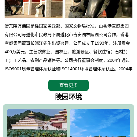
清东陵万佛园是经国家民政部、国家文物局批准，由香港宣威集团
有限公司与遵化市民政局下属遵化市吉安园林陵园公司合作，香港
宣威集团董事长浦江先生出资兴建。公司成立于1993年，注册资金
400万美元，主营殡葬业、园林业、旅游景区、餐饮住宿；石材加
工；工艺品、农副产品销售等。公司执行董事会制度，2004年通过
ISO9001质量管理体系认证和ISO14001环境管理体系认证。2004年
12月，万佛园被国家旅游局评定为国家4A级旅游区，是国内第一家
查看更多
拥有4A级旅游区头衔的花园式陵园，园内建有四星级酒店一座。
万佛园位于遵化市境内，座落在世界文化遗产清东陵地形墙内，地
陵园环境
形绝佳，地理位置优越，交通便利。公司以“建设全国顶级人生后花
园、打造佛教精品旅游圣地”为目标，以海外归侨、国内外知名人士
的墓地安葬、祭祀吊亡并结合旅游参观构成其主要使用功能；以苍
郁绚丽、优雅宜人的园林景观构成其外部形象。通过墓园建设与造