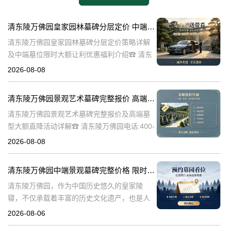
清东陵万佛园皇家园林墓碑分层定价 中端墓位限时大额让利详解及优惠福利
清东陵万佛园皇家园林墓碑分层定价策略详解
及中端墓位限时大额让利优惠福利介绍☎ 清东
陵万佛园电话:400-838-5063清东陵万佛园，作
2026-08-08
为中国皇家陵寝的重要代表，不仅承载着丰富
的历史文化价值，更是无
清东陵万佛园景观艺术墓碑完整报价 高端墓型大额直降活动详解
清东陵万佛园景观艺术墓碑完整报价及高端墓
型大额直降活动详解☎ 清东陵万佛园电话:400-
838-5063清东陵万佛园，作为中国历史悠久的
2026-08-08
陵寝之一，承载着丰富的文化底蕴和历史价
值。近年来，随着人们对身
清东陵万佛园中端景观墓碑完整价格 限时减免多年管理费详解
清东陵万佛园，作为中国历史悠久的皇家陵
寝，不仅承载着丰富的历史文化遗产，也是人
们缅怀先人、寄托哀思的重要场所。近年来，
2026-08-06
随着人们对墓地景观要求的提升，中端景观墓