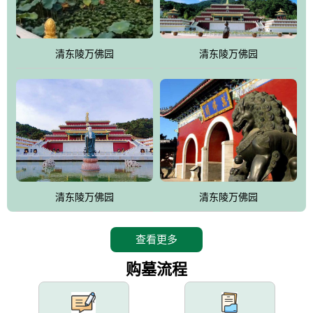
园手法相结合的默契操作，建成一处特色鲜明、服务周全、环境优
美、民族风格突出，与周边文物古迹交相呼应的极具吸引力的花园
式园林。
清东陵万佛园
清东陵万佛园
万佛园工程一期占地448亩，目前完成投资近12亿元人民币，园区采
用全仿古式建筑，寻求与世界文化遗产地清东陵的和谐统一，在园
区建设中寻求陵园建设与景区建设的有机融合，充分发挥独一无二
的地形优势，打造现代艺术园林，建设旅游景观、寺庙、酒店等综
合服务设施，服务于陵园经营，使企业的多元化经营项目相互依
托、相互促进，园区绿化覆盖率达90%。
设计建造各种墓地墓位3万个；主体建筑金宝塔，墓位容量8万个，
能适应不同消费阶层的需求，为客户提供墓碑设计制作服务、特色
清东陵万佛园
清东陵万佛园
落葬服务、代客祭扫服务、网上祭扫服务、祭奠商品服务等全方位
的一条龙服务。
查看更多
购墓流程