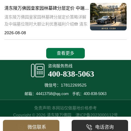
也是现代人们缅怀先人、
清东陵万佛园皇家园林墓碑分层定价 中端墓位限时大额让利详解及优惠福利
清东陵万佛园皇家园林墓碑分层定价策略详解
及中端墓位限时大额让利优惠福利介绍☎ 清东
陵万佛园电话:400-838-5063清东陵万佛园，作
2026-08-08
为中国皇家陵寝的重要代表，不仅承载着丰富
的历史文化价值，更是无
查看更多
咨询服务热线
400-838-5063
微信号：17812269525
邮箱：44413758@qq.com
手机：400-838-5063
免责声明:本网站仅做墓地价格参考
Copyright © 2026 清东陵万佛园
津ICP备2023000112号
微信联系
电话咨询