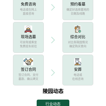
免费咨询
预约看墓
电话或在网上
确定好选择墓地的
直接咨询
日期及线路
现场选墓
综合对比
可自驾或乘坐
对比各陵园情况
免费班车前往
确定购买意向
签订合同
安葬
签订合同、支付
电话或
墓款、确认碑文
在线咨询
陵园动态
行业动态