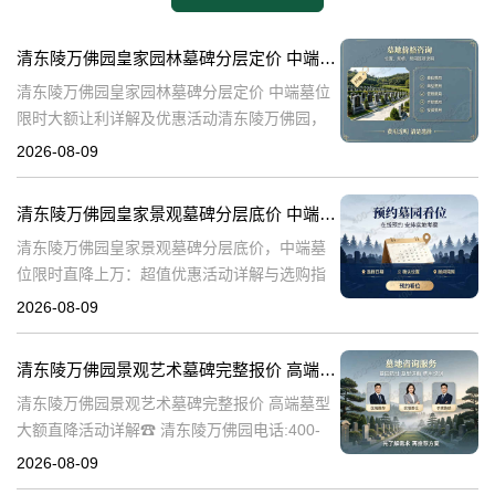
清东陵万佛园皇家园林墓碑分层定价 中端墓位限时大额让利详解及优惠活动
清东陵万佛园皇家园林墓碑分层定价 中端墓位
限时大额让利详解及优惠活动清东陵万佛园，
作为中国历史上著名的皇家陵园之一，承载着
2026-08-09
丰富的历史文化底蕴。近年来，随着人们对身
后事的重视程度不断提升，清东陵万佛园
清东陵万佛园皇家景观墓碑分层底价 中端墓位限时直降上万：超值优惠活动详解与选购指南
清东陵万佛园皇家景观墓碑分层底价，中端墓
位限时直降上万：超值优惠活动详解与选购指
南☎ 清东陵万佛园电话:400-838-5063清东陵
2026-08-09
万佛园，作为中国历史上著名的皇家陵寝之
一，承载着深厚的历史文化底
清东陵万佛园景观艺术墓碑完整报价 高端墓型大额直降活动详解
清东陵万佛园景观艺术墓碑完整报价 高端墓型
大额直降活动详解☎ 清东陵万佛园电话:400-
838-5063清东陵万佛园，作为中国著名的皇家
2026-08-09
陵寝之一，不仅承载着丰富的历史文化遗产，