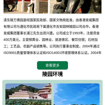
清东陵万佛园是经国家民政部、国家文物局批准，由香港宣威集团
有限公司与遵化市民政局下属遵化市吉安园林陵园公司合作，香港
宣威集团董事长浦江先生出资兴建。公司成立于1993年，注册资金
400万美元，主营殡葬业、园林业、旅游景区、餐饮住宿；石材加
工；工艺品、农副产品销售等。公司执行董事会制度，2004年通过
ISO9001质量管理体系认证和ISO14001环境管理体系认证。2004年
12月，万佛园被国家旅游局评定为国家4A级旅游区，是国内第一家
查看更多
拥有4A级旅游区头衔的花园式陵园，园内建有四星级酒店一座。
万佛园位于遵化市境内，座落在世界文化遗产清东陵地形墙内，地
陵园环境
形绝佳，地理位置优越，交通便利。公司以“建设全国顶级人生后花
园、打造佛教精品旅游圣地”为目标，以海外归侨、国内外知名人士
的墓地安葬、祭祀吊亡并结合旅游参观构成其主要使用功能；以苍
郁绚丽、优雅宜人的园林景观构成其外部形象。通过墓园建设与造