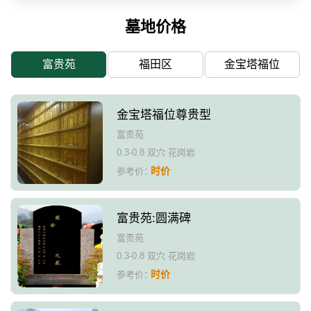
墓地价格
富贵苑
福田区
金宝塔福位
金宝塔福位尊贵型
富贵苑
0.3-0.8 双穴 花岗岩
时价
参考价：
富贵苑:圆满碑
富贵苑
0.3-0.8 双穴 花岗岩
时价
参考价：